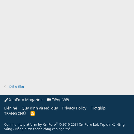
Diễn đàn
XenForo Magazine
Tiếng Việt
Liên hệ
Quy định và Nội quy
Privacy Policy
Trợ giúp
TRANG CHỦ
R
S
S
®
Community platform by XenForo
© 2010-2021 XenForo Ltd.
Tạp chí Kỹ Năng
Sống - Nâng bước thành công cho bạn trẻ.