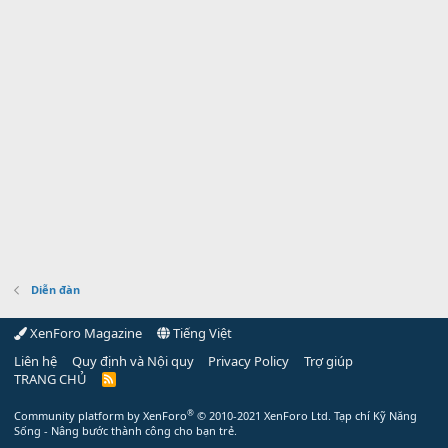
Diễn đàn
XenForo Magazine
Tiếng Việt
Liên hệ
Quy định và Nội quy
Privacy Policy
Trợ giúp
TRANG CHỦ
R
S
S
®
Community platform by XenForo
© 2010-2021 XenForo Ltd.
Tạp chí Kỹ Năng
Sống - Nâng bước thành công cho bạn trẻ.