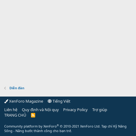
Diễn đàn
XenForo Magazine
Tiếng Việt
Liên hệ
Quy định và Nội quy
Privacy Policy
Trợ giúp
TRANG CHỦ
R
S
S
®
Community platform by XenForo
© 2010-2021 XenForo Ltd.
Tạp chí Kỹ Năng
Sống - Nâng bước thành công cho bạn trẻ.