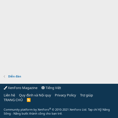
Diễn đàn
XenForo Magazine
Tiếng Việt
Liên hệ
Quy định và Nội quy
Privacy Policy
Trợ giúp
TRANG CHỦ
R
S
S
®
Community platform by XenForo
© 2010-2021 XenForo Ltd.
Tạp chí Kỹ Năng
Sống - Nâng bước thành công cho bạn trẻ.