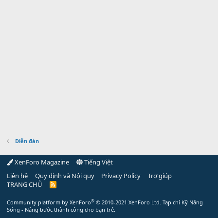
Diễn đàn
XenForo Magazine
Tiếng Việt
Liên hệ
Quy định và Nội quy
Privacy Policy
Trợ giúp
TRANG CHỦ
R
S
S
®
Community platform by XenForo
© 2010-2021 XenForo Ltd.
Tạp chí Kỹ Năng
Sống - Nâng bước thành công cho bạn trẻ.