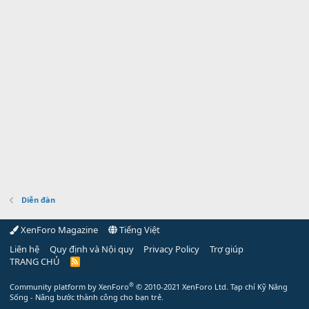
Diễn đàn
XenForo Magazine
Tiếng Việt
Liên hệ
Quy định và Nội quy
Privacy Policy
Trợ giúp
TRANG CHỦ
R
S
S
®
Community platform by XenForo
© 2010-2021 XenForo Ltd.
Tạp chí Kỹ Năng
Sống - Nâng bước thành công cho bạn trẻ.