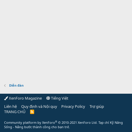
Diễn đàn
XenForo Magazine
Tiếng Việt
Liên hệ
Quy định và Nội quy
Privacy Policy
Trợ giúp
TRANG CHỦ
R
S
S
®
Community platform by XenForo
© 2010-2021 XenForo Ltd.
Tạp chí Kỹ Năng
Sống - Nâng bước thành công cho bạn trẻ.