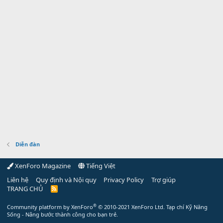
Diễn đàn
XenForo Magazine
Tiếng Việt
Liên hệ
Quy định và Nội quy
Privacy Policy
Trợ giúp
TRANG CHỦ
R
S
S
®
Community platform by XenForo
© 2010-2021 XenForo Ltd.
Tạp chí Kỹ Năng
Sống - Nâng bước thành công cho bạn trẻ.