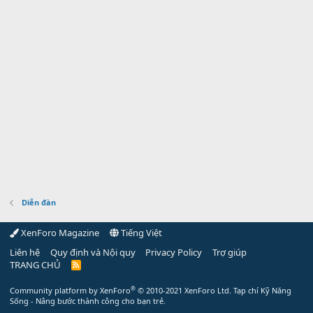
Diễn đàn
XenForo Magazine
Tiếng Việt
Liên hệ
Quy định và Nội quy
Privacy Policy
Trợ giúp
TRANG CHỦ
R
S
S
®
Community platform by XenForo
© 2010-2021 XenForo Ltd.
Tạp chí Kỹ Năng
Sống - Nâng bước thành công cho bạn trẻ.