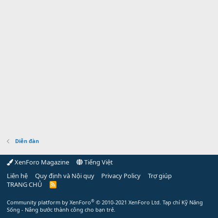
Diễn đàn
XenForo Magazine
Tiếng Việt
Liên hệ
Quy định và Nội quy
Privacy Policy
Trợ giúp
TRANG CHỦ
R
S
S
®
Community platform by XenForo
© 2010-2021 XenForo Ltd.
Tạp chí Kỹ Năng
Sống - Nâng bước thành công cho bạn trẻ.