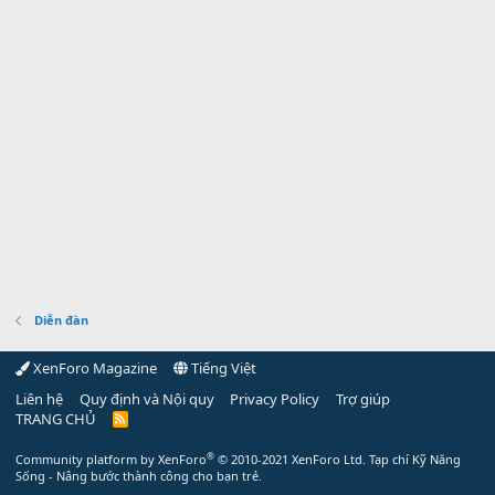
Diễn đàn
XenForo Magazine
Tiếng Việt
Liên hệ
Quy định và Nội quy
Privacy Policy
Trợ giúp
TRANG CHỦ
R
S
S
®
Community platform by XenForo
© 2010-2021 XenForo Ltd.
Tạp chí Kỹ Năng
Sống - Nâng bước thành công cho bạn trẻ.