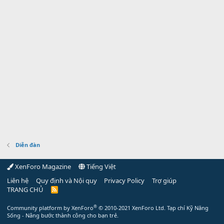
Diễn đàn
XenForo Magazine
Tiếng Việt
Liên hệ
Quy định và Nội quy
Privacy Policy
Trợ giúp
TRANG CHỦ
R
S
S
®
Community platform by XenForo
© 2010-2021 XenForo Ltd.
Tạp chí Kỹ Năng
Sống - Nâng bước thành công cho bạn trẻ.