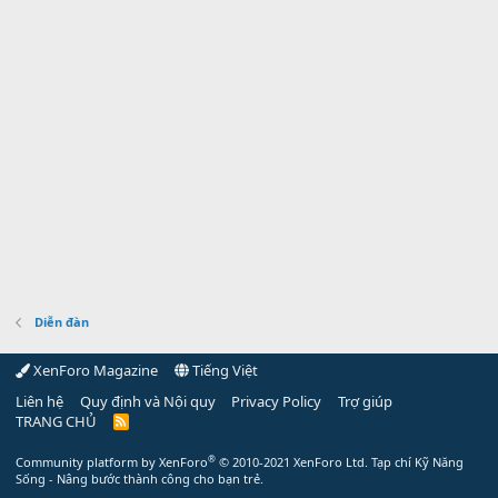
Diễn đàn
XenForo Magazine
Tiếng Việt
Liên hệ
Quy định và Nội quy
Privacy Policy
Trợ giúp
TRANG CHỦ
R
S
S
®
Community platform by XenForo
© 2010-2021 XenForo Ltd.
Tạp chí Kỹ Năng
Sống - Nâng bước thành công cho bạn trẻ.