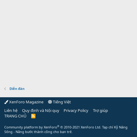
Diễn đàn
XenForo Magazine
Tiếng Việt
Liên hệ
Quy định và Nội quy
Privacy Policy
Trợ giúp
TRANG CHỦ
R
S
S
®
Community platform by XenForo
© 2010-2021 XenForo Ltd.
Tạp chí Kỹ Năng
Sống - Nâng bước thành công cho bạn trẻ.