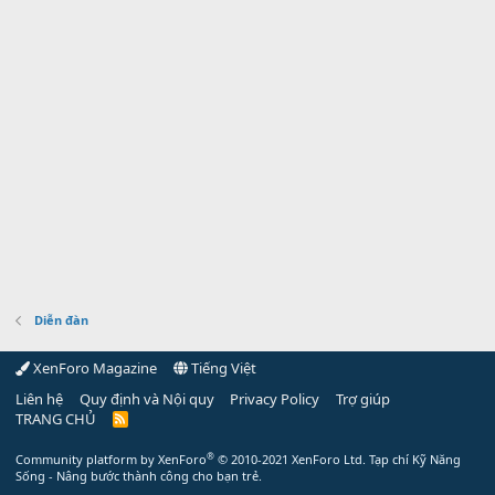
Diễn đàn
XenForo Magazine
Tiếng Việt
Liên hệ
Quy định và Nội quy
Privacy Policy
Trợ giúp
TRANG CHỦ
R
S
S
®
Community platform by XenForo
© 2010-2021 XenForo Ltd.
Tạp chí Kỹ Năng
Sống - Nâng bước thành công cho bạn trẻ.