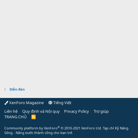
Diễn đàn
XenForo Magazine
Tiếng Việt
Liên hệ
Quy định và Nội quy
Privacy Policy
Trợ giúp
TRANG CHỦ
R
S
S
®
Community platform by XenForo
© 2010-2021 XenForo Ltd.
Tạp chí Kỹ Năng
Sống - Nâng bước thành công cho bạn trẻ.