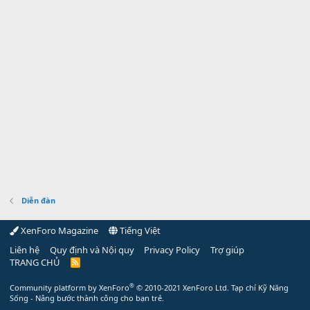
Diễn đàn
XenForo Magazine
Tiếng Việt
Liên hệ
Quy định và Nội quy
Privacy Policy
Trợ giúp
TRANG CHỦ
R
S
S
®
Community platform by XenForo
© 2010-2021 XenForo Ltd.
Tạp chí Kỹ Năng
Sống - Nâng bước thành công cho bạn trẻ.