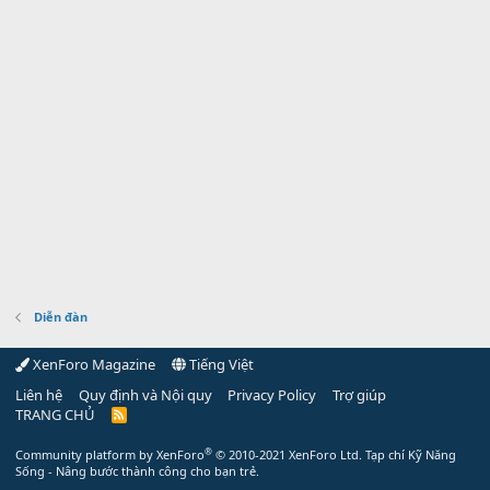
Diễn đàn
XenForo Magazine
Tiếng Việt
Liên hệ
Quy định và Nội quy
Privacy Policy
Trợ giúp
TRANG CHỦ
R
S
S
®
Community platform by XenForo
© 2010-2021 XenForo Ltd.
Tạp chí Kỹ Năng
Sống - Nâng bước thành công cho bạn trẻ.