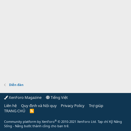
Diễn đàn
XenForo Magazine
Tiếng Việt
Liên hệ
Quy định và Nội quy
Privacy Policy
Trợ giúp
TRANG CHỦ
R
S
S
®
Community platform by XenForo
© 2010-2021 XenForo Ltd.
Tạp chí Kỹ Năng
Sống - Nâng bước thành công cho bạn trẻ.