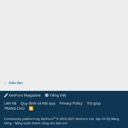
Diễn đàn
XenForo Magazine
Tiếng Việt
Liên hệ
Quy định và Nội quy
Privacy Policy
Trợ giúp
TRANG CHỦ
R
S
S
®
Community platform by XenForo
© 2010-2021 XenForo Ltd.
Tạp chí Kỹ Năng
Sống - Nâng bước thành công cho bạn trẻ.