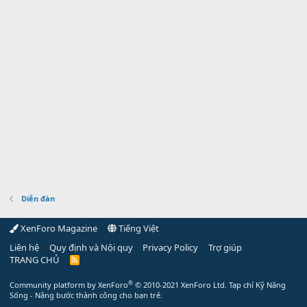
Diễn đàn
XenForo Magazine
Tiếng Việt
Liên hệ
Quy định và Nội quy
Privacy Policy
Trợ giúp
TRANG CHỦ
R
S
S
®
Community platform by XenForo
© 2010-2021 XenForo Ltd.
Tạp chí Kỹ Năng
Sống - Nâng bước thành công cho bạn trẻ.