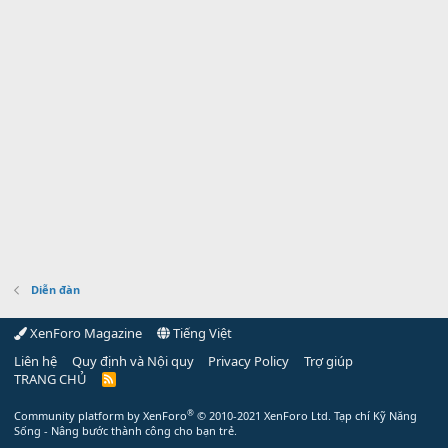
Diễn đàn
XenForo Magazine
Tiếng Việt
Liên hệ
Quy định và Nội quy
Privacy Policy
Trợ giúp
TRANG CHỦ
R
S
S
®
Community platform by XenForo
© 2010-2021 XenForo Ltd.
Tạp chí Kỹ Năng
Sống - Nâng bước thành công cho bạn trẻ.