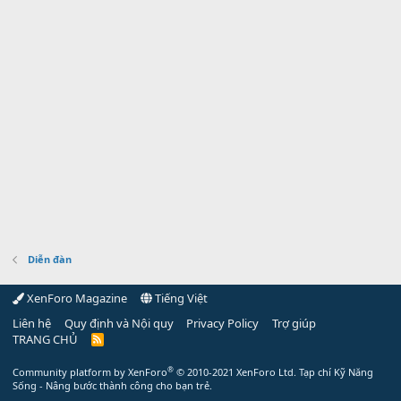
Diễn đàn
XenForo Magazine
Tiếng Việt
Liên hệ
Quy định và Nội quy
Privacy Policy
Trợ giúp
TRANG CHỦ
R
S
S
®
Community platform by XenForo
© 2010-2021 XenForo Ltd.
Tạp chí Kỹ Năng
Sống - Nâng bước thành công cho bạn trẻ.