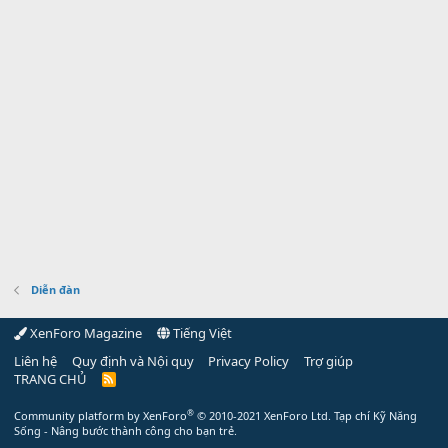
Diễn đàn
XenForo Magazine
Tiếng Việt
Liên hệ
Quy định và Nội quy
Privacy Policy
Trợ giúp
TRANG CHỦ
R
S
S
®
Community platform by XenForo
© 2010-2021 XenForo Ltd.
Tạp chí Kỹ Năng
Sống - Nâng bước thành công cho bạn trẻ.