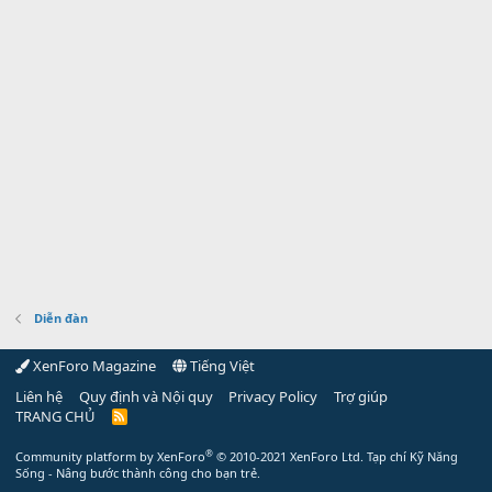
Diễn đàn
XenForo Magazine
Tiếng Việt
Liên hệ
Quy định và Nội quy
Privacy Policy
Trợ giúp
TRANG CHỦ
R
S
S
®
Community platform by XenForo
© 2010-2021 XenForo Ltd.
Tạp chí Kỹ Năng
Sống - Nâng bước thành công cho bạn trẻ.