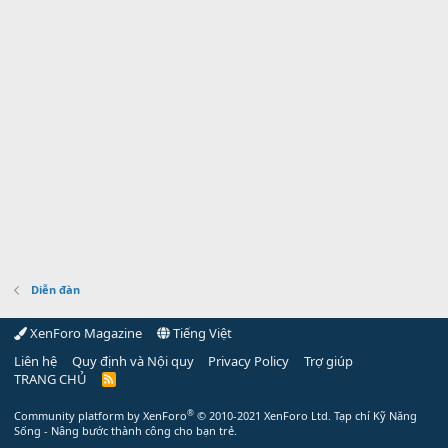
Diễn đàn
XenForo Magazine
Tiếng Việt
Liên hệ
Quy định và Nội quy
Privacy Policy
Trợ giúp
TRANG CHỦ
R
S
S
®
Community platform by XenForo
© 2010-2021 XenForo Ltd.
Tạp chí Kỹ Năng
Sống - Nâng bước thành công cho bạn trẻ.