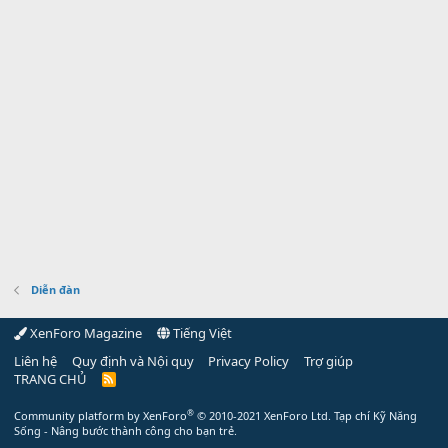
Diễn đàn
XenForo Magazine
Tiếng Việt
Liên hệ
Quy định và Nội quy
Privacy Policy
Trợ giúp
TRANG CHỦ
R
S
S
®
Community platform by XenForo
© 2010-2021 XenForo Ltd.
Tạp chí Kỹ Năng
Sống - Nâng bước thành công cho bạn trẻ.