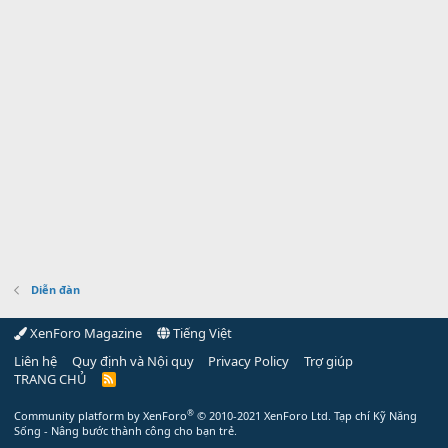
Diễn đàn
XenForo Magazine
Tiếng Việt
Liên hệ
Quy định và Nội quy
Privacy Policy
Trợ giúp
TRANG CHỦ
R
S
S
®
Community platform by XenForo
© 2010-2021 XenForo Ltd.
Tạp chí Kỹ Năng
Sống - Nâng bước thành công cho bạn trẻ.