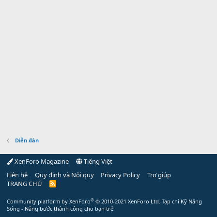
Diễn đàn
XenForo Magazine
Tiếng Việt
Liên hệ
Quy định và Nội quy
Privacy Policy
Trợ giúp
TRANG CHỦ
R
S
S
®
Community platform by XenForo
© 2010-2021 XenForo Ltd.
Tạp chí Kỹ Năng
Sống - Nâng bước thành công cho bạn trẻ.