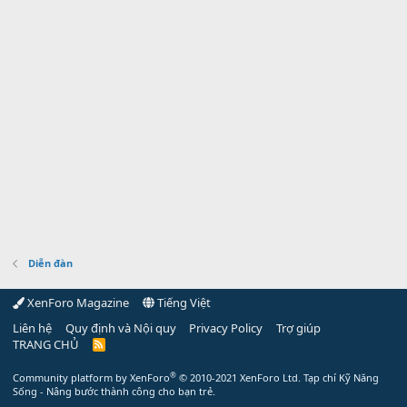
Diễn đàn
XenForo Magazine
Tiếng Việt
Liên hệ
Quy định và Nội quy
Privacy Policy
Trợ giúp
TRANG CHỦ
R
S
S
®
Community platform by XenForo
© 2010-2021 XenForo Ltd.
Tạp chí Kỹ Năng
Sống - Nâng bước thành công cho bạn trẻ.