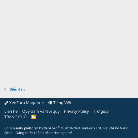
Diễn đàn
XenForo Magazine
Tiếng Việt
Liên hệ
Quy định và Nội quy
Privacy Policy
Trợ giúp
TRANG CHỦ
R
S
S
®
Community platform by XenForo
© 2010-2021 XenForo Ltd.
Tạp chí Kỹ Năng
Sống - Nâng bước thành công cho bạn trẻ.