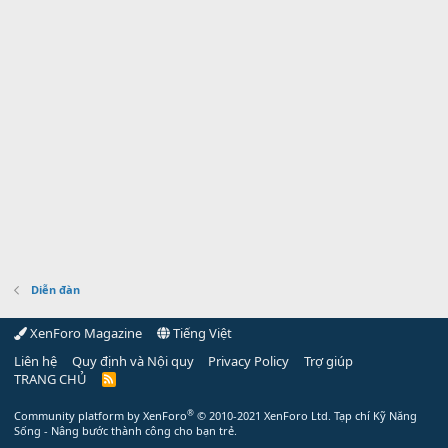
Diễn đàn
XenForo Magazine
Tiếng Việt
Liên hệ
Quy định và Nội quy
Privacy Policy
Trợ giúp
TRANG CHỦ
R
S
S
®
Community platform by XenForo
© 2010-2021 XenForo Ltd.
Tạp chí Kỹ Năng
Sống - Nâng bước thành công cho bạn trẻ.