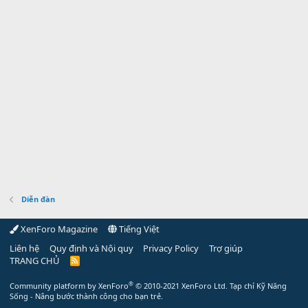
Diễn đàn
XenForo Magazine
Tiếng Việt
Liên hệ
Quy định và Nội quy
Privacy Policy
Trợ giúp
TRANG CHỦ
R
S
S
®
Community platform by XenForo
© 2010-2021 XenForo Ltd.
Tạp chí Kỹ Năng
Sống - Nâng bước thành công cho bạn trẻ.