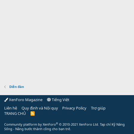
Diễn đàn
XenForo Magazine
Tiếng Việt
Liên hệ
Quy định và Nội quy
Privacy Policy
Trợ giúp
TRANG CHỦ
R
S
S
®
Community platform by XenForo
© 2010-2021 XenForo Ltd.
Tạp chí Kỹ Năng
Sống - Nâng bước thành công cho bạn trẻ.