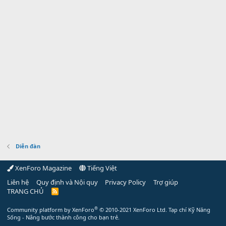
Diễn đàn
XenForo Magazine
Tiếng Việt
Liên hệ
Quy định và Nội quy
Privacy Policy
Trợ giúp
TRANG CHỦ
R
S
S
®
Community platform by XenForo
© 2010-2021 XenForo Ltd.
Tạp chí Kỹ Năng
Sống - Nâng bước thành công cho bạn trẻ.