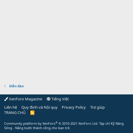
Diễn đàn
XenForo Magazine
Tiếng Việt
Liên hệ
Quy định và Nội quy
Privacy Policy
Trợ giúp
TRANG CHỦ
R
S
S
®
Community platform by XenForo
© 2010-2021 XenForo Ltd.
Tạp chí Kỹ Năng
Sống - Nâng bước thành công cho bạn trẻ.