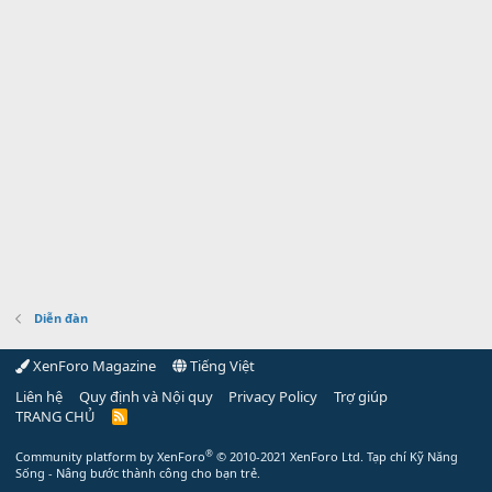
Diễn đàn
XenForo Magazine
Tiếng Việt
Liên hệ
Quy định và Nội quy
Privacy Policy
Trợ giúp
TRANG CHỦ
R
S
S
®
Community platform by XenForo
© 2010-2021 XenForo Ltd.
Tạp chí Kỹ Năng
Sống - Nâng bước thành công cho bạn trẻ.