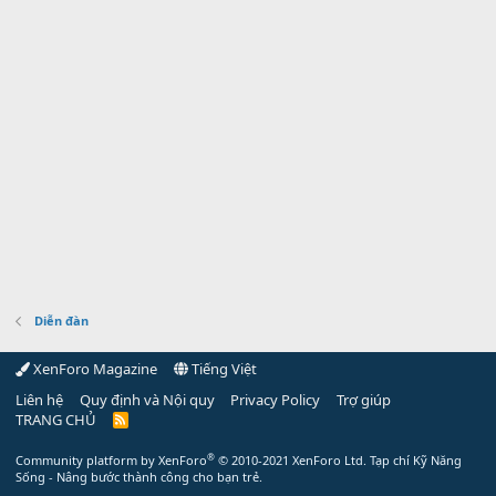
Diễn đàn
XenForo Magazine
Tiếng Việt
Liên hệ
Quy định và Nội quy
Privacy Policy
Trợ giúp
TRANG CHỦ
R
S
S
®
Community platform by XenForo
© 2010-2021 XenForo Ltd.
Tạp chí Kỹ Năng
Sống - Nâng bước thành công cho bạn trẻ.