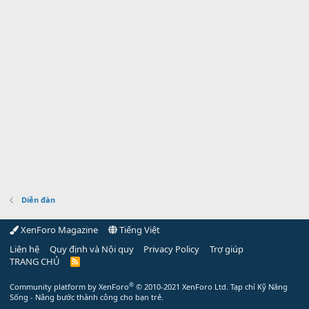
Diễn đàn
XenForo Magazine
Tiếng Việt
Liên hệ
Quy định và Nội quy
Privacy Policy
Trợ giúp
TRANG CHỦ
R
S
S
®
Community platform by XenForo
© 2010-2021 XenForo Ltd.
Tạp chí Kỹ Năng
Sống - Nâng bước thành công cho bạn trẻ.