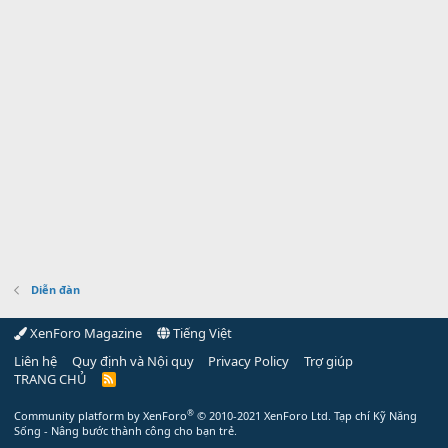
Diễn đàn
XenForo Magazine
Tiếng Việt
Liên hệ
Quy định và Nội quy
Privacy Policy
Trợ giúp
TRANG CHỦ
R
S
S
®
Community platform by XenForo
© 2010-2021 XenForo Ltd.
Tạp chí Kỹ Năng
Sống - Nâng bước thành công cho bạn trẻ.