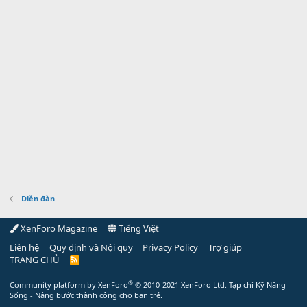
Diễn đàn
XenForo Magazine
Tiếng Việt
Liên hệ
Quy định và Nội quy
Privacy Policy
Trợ giúp
TRANG CHỦ
R
S
S
®
Community platform by XenForo
© 2010-2021 XenForo Ltd.
Tạp chí Kỹ Năng
Sống - Nâng bước thành công cho bạn trẻ.