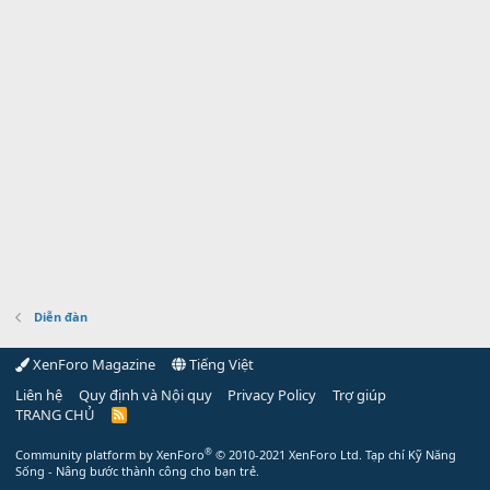
Diễn đàn
XenForo Magazine
Tiếng Việt
Liên hệ
Quy định và Nội quy
Privacy Policy
Trợ giúp
TRANG CHỦ
R
S
S
®
Community platform by XenForo
© 2010-2021 XenForo Ltd.
Tạp chí Kỹ Năng
Sống - Nâng bước thành công cho bạn trẻ.