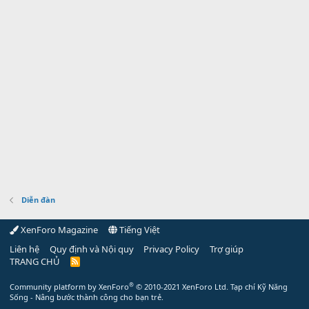
Diễn đàn
XenForo Magazine
Tiếng Việt
Liên hệ
Quy định và Nội quy
Privacy Policy
Trợ giúp
TRANG CHỦ
R
S
S
®
Community platform by XenForo
© 2010-2021 XenForo Ltd.
Tạp chí Kỹ Năng
Sống - Nâng bước thành công cho bạn trẻ.