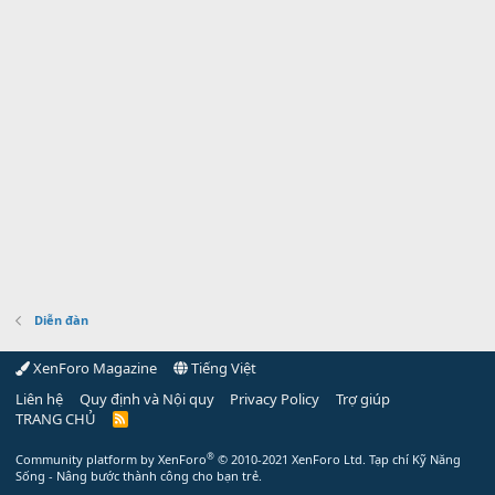
Diễn đàn
XenForo Magazine
Tiếng Việt
Liên hệ
Quy định và Nội quy
Privacy Policy
Trợ giúp
TRANG CHỦ
R
S
S
®
Community platform by XenForo
© 2010-2021 XenForo Ltd.
Tạp chí Kỹ Năng
Sống - Nâng bước thành công cho bạn trẻ.