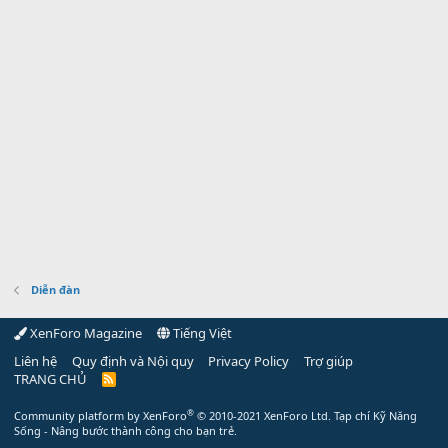
Diễn đàn
XenForo Magazine
Tiếng Việt
Liên hệ
Quy định và Nội quy
Privacy Policy
Trợ giúp
TRANG CHỦ
R
S
S
®
Community platform by XenForo
© 2010-2021 XenForo Ltd.
Tạp chí Kỹ Năng
Sống - Nâng bước thành công cho bạn trẻ.