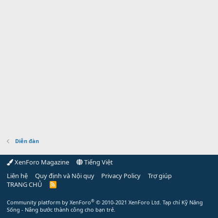
Diễn đàn
XenForo Magazine
Tiếng Việt
Liên hệ
Quy định và Nội quy
Privacy Policy
Trợ giúp
TRANG CHỦ
R
S
S
®
Community platform by XenForo
© 2010-2021 XenForo Ltd.
Tạp chí Kỹ Năng
Sống - Nâng bước thành công cho bạn trẻ.