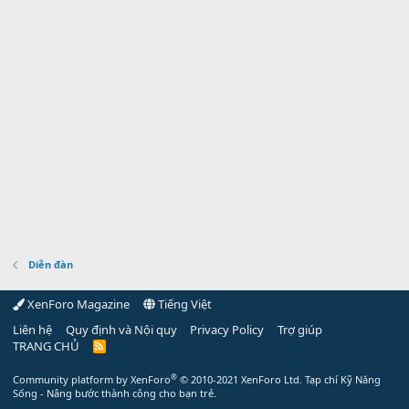
Diễn đàn
XenForo Magazine
Tiếng Việt
Liên hệ
Quy định và Nội quy
Privacy Policy
Trợ giúp
TRANG CHỦ
R
S
S
®
Community platform by XenForo
© 2010-2021 XenForo Ltd.
Tạp chí Kỹ Năng
Sống - Nâng bước thành công cho bạn trẻ.