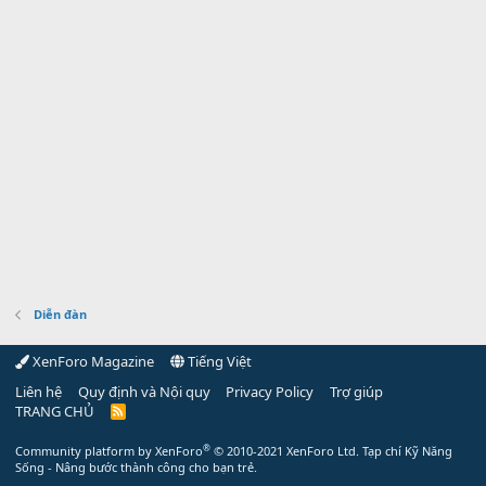
Diễn đàn
XenForo Magazine
Tiếng Việt
Liên hệ
Quy định và Nội quy
Privacy Policy
Trợ giúp
TRANG CHỦ
R
S
S
®
Community platform by XenForo
© 2010-2021 XenForo Ltd.
Tạp chí Kỹ Năng
Sống - Nâng bước thành công cho bạn trẻ.