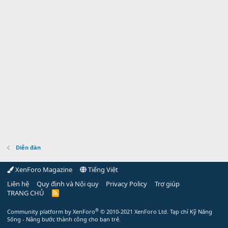
Diễn đàn
XenForo Magazine
Tiếng Việt
Liên hệ
Quy định và Nội quy
Privacy Policy
Trợ giúp
TRANG CHỦ
R
S
S
®
Community platform by XenForo
© 2010-2021 XenForo Ltd.
Tạp chí Kỹ Năng
Sống - Nâng bước thành công cho bạn trẻ.