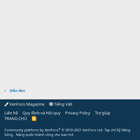
Diễn đàn
XenForo Magazine
Tiếng Việt
Liên hệ
Quy định và Nội quy
Privacy Policy
Trợ giúp
TRANG CHỦ
R
S
S
®
Community platform by XenForo
© 2010-2021 XenForo Ltd.
Tạp chí Kỹ Năng
Sống - Nâng bước thành công cho bạn trẻ.